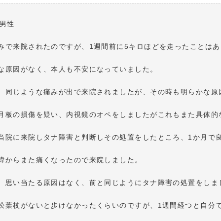
 男性
みで来院されたのですが、1週間前に5キロほどを走ったことは
な原因がなく、本人も不安になっていました。
、同じような痛みが出で来院されましたが、その時も明らかな原
月板の損傷を疑い、内視鏡のオペをしましたがこれもまた具体的
当院に来院しタナ障害と判断しその処置をしたところ、1か月で
緯からまた痛くなったので来院しました。
、思い当たる原因はなく、前と同じようにタナ障害の処置をしま
松葉杖がないと歩けなかったくらいのですが、1週間経つと自分