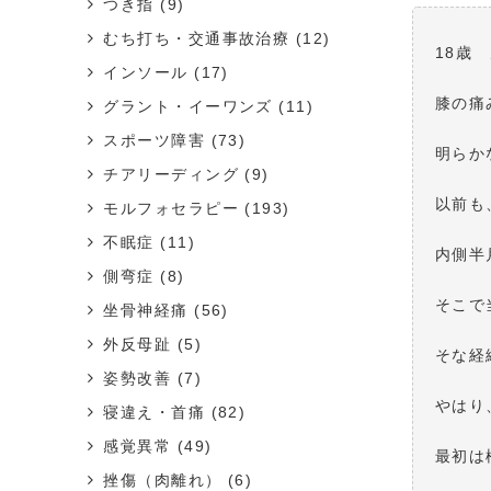
つき指
(9)
むち打ち・交通事故治療
(12)
18歳
インソール
(17)
膝の痛
グラント・イーワンズ
(11)
スポーツ障害
(73)
明らか
チアリーディング
(9)
以前も
モルフォセラピー
(193)
不眠症
(11)
内側半
側弯症
(8)
そこで
坐骨神経痛
(56)
外反母趾
(5)
そな経
姿勢改善
(7)
やはり
寝違え・首痛
(82)
感覚異常
(49)
最初は
挫傷（肉離れ）
(6)