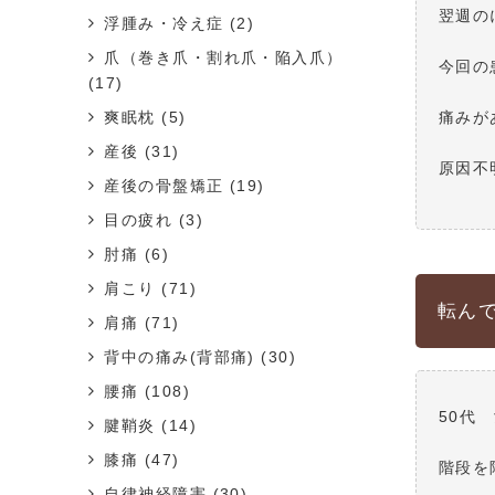
翌週の
浮腫み・冷え症
(2)
爪（巻き爪・割れ爪・陥入爪）
今回の
(17)
爽眠枕
(5)
痛みが
産後
(31)
原因不
産後の骨盤矯正
(19)
目の疲れ
(3)
肘痛
(6)
肩こり
(71)
転ん
肩痛
(71)
背中の痛み(背部痛)
(30)
腰痛
(108)
50代
腱鞘炎
(14)
膝痛
(47)
階段を
自律神経障害
(30)