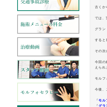
古くか
では、
グラン
すると
その次
今回の
えられ
モルフ
今後、
『
モル
『
グラ