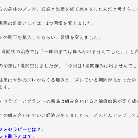
らの身体のズレが、妊娠と出産を経て悪さをしたんだと考えらま
実際の処置としては、1つ習慣を変えました。
トの靴下を購入してもらい、習慣を変えました。
1週間後の治療では『一昨日までは痛みが出ませんでした。』と
の治療は1週間空けましたが、『今回は1週間痛みは出ませんでし
結果は骨盤のズレからくる痛みと、ズレている期間が長かったの
ます。
ォセラピーとグラントの商品は組み合わせると治療効果が高く成
この組み合わせでいい経過がありましたら、どんどんアップして
フォセラピーとは？
』
ント靴下とは？
』