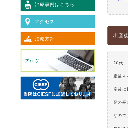
治療事例はこちら
アクセス
出産
治療方針
20代
産後４
産後に
足の長
なので