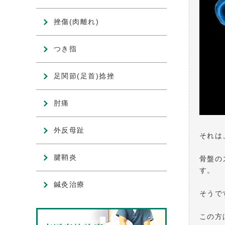
挫傷(肉離れ)
つき指
足関節(足首)捻挫
肘痛
外反母趾
それは
腱鞘炎
骨盤の
す。
鍼灸治療
そうで
この方