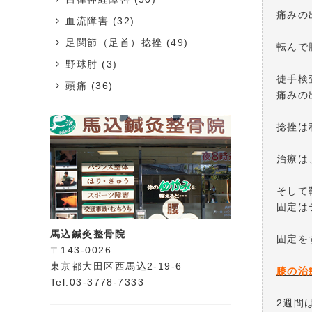
痛みの
血流障害
(32)
足関節（足首）捻挫
(49)
転んで
野球肘
(3)
徒手検
頭痛
(36)
痛みの
捻挫は
治療は
そして
固定は
馬込鍼灸整骨院
固定を
〒143-0026
東京都大田区西馬込2-19-6
膝の治
Tel:03-3778-7333
2週間