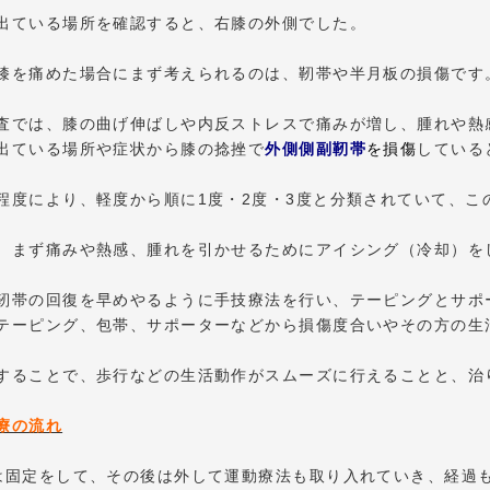
出ている場所を確認すると、右膝の外側でした。
膝を痛めた場合にまず考えられるのは、靭帯や半月板の損傷です
査では、膝の曲げ伸ばしや内反ストレスで痛みが増し、腫れや熱
出ている場所や症状から膝の捻挫で
外側側副靭帯
を損傷
している
程度により、軽度から順に1度・2度・3度と分類されていて、こ
、まず痛みや熱感、腫れを引かせるためにアイシング（冷却）を
靭帯の回復を早めやるように手技療法を行い、テーピングとサポ
テーピング、包帯、サポーターなどから損傷度合いやその方の生
することで、歩行などの生活動作がスムーズに行えることと、治
療の流れ
は固定をして、その後は外して運動療法も取り入れていき、経過