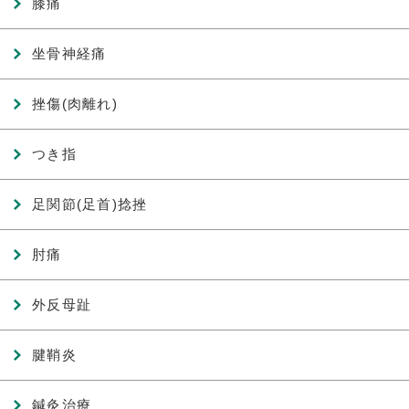
膝痛
坐骨神経痛
挫傷(肉離れ)
つき指
足関節(足首)捻挫
肘痛
外反母趾
腱鞘炎
鍼灸治療