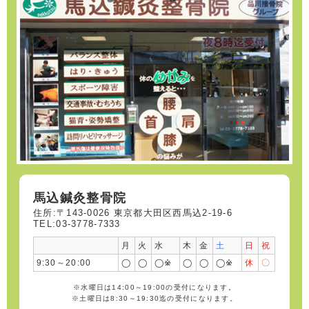
馬込鍼灸整骨院
住所:〒143-0026 東京都大田区西馬込2-19-6
TEL:03-3778-7333
月
火
水
木
金
土
日
祝
9:30～20:00
◯
◯
◯※
◯
◯
◯※
休
〇
※水曜日は14:00～19:00の受付になります。
※土曜日は8:30～19:30迄の受付になります。