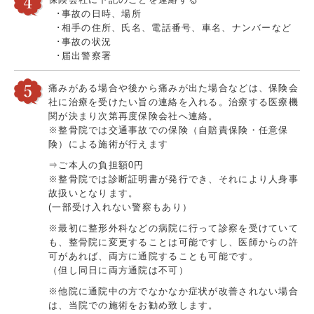
･事故の日時、場所
･相手の住所、氏名、電話番号、車名、ナンバーなど
･事故の状況
･届出警察署
痛みがある場合や後から痛みが出た場合などは、保険会
社に治療を受けたい旨の連絡を入れる。治療する医療機
関が決まり次第再度保険会社へ連絡。
※整骨院では交通事故での保険（自賠責保険・任意保
険）による施術が行えます
⇒ご本人の負担額0円
※整骨院では診断証明書が発行でき、それにより人身事
故扱いとなります。
(一部受け入れない警察もあり）
※最初に整形外科などの病院に行って診察を受けていて
も、整骨院に変更することは可能ですし、医師からの許
可があれば、両方に通院することも可能です。
（但し同日に両方通院は不可）
※他院に通院中の方でなかなか症状が改善されない場合
は、当院での施術をお勧め致します。