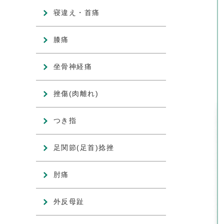
寝違え・首痛
膝痛
坐骨神経痛
挫傷(肉離れ)
つき指
足関節(足首)捻挫
肘痛
外反母趾