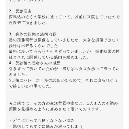
2、受診理由
西馬込の近くの学校に通っていて、以前に来院していたので
再度来て頂きました。
3、身体の状態と施術内容
足の踵腓靭帯は損傷をしていましたが、大きな損傷ではなく
歩行は出来るくらいでした。
最初に歩いてもらうと引きずっていましたが、踵腓靭帯の神
経とそれに関係している筋肉を緩めました。
4、受診後の患者さんの感想
引きずって歩いていたのが、帰りはスタスタ歩いて帰ってい
きました。
5日後にバレーボールの試合があるので、それに出られそう
で嬉しいとの事でした。
★当院では、その方の生活背景や癖など、1人１人の不調の
原因を見極めるように努めさせて頂いております。
・どこに行っても良くならない痛み
・施術してもすぐに痛みが戻ってしまう