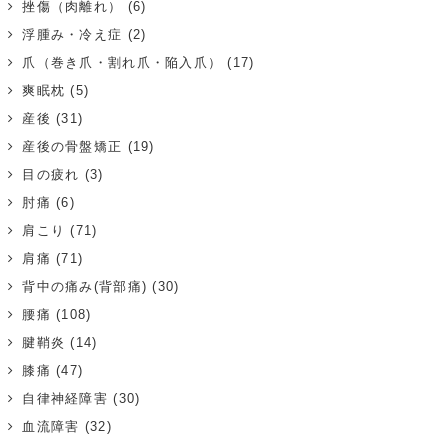
挫傷（肉離れ）
(6)
浮腫み・冷え症
(2)
爪（巻き爪・割れ爪・陥入爪）
(17)
爽眠枕
(5)
産後
(31)
産後の骨盤矯正
(19)
目の疲れ
(3)
肘痛
(6)
肩こり
(71)
肩痛
(71)
背中の痛み(背部痛)
(30)
腰痛
(108)
腱鞘炎
(14)
膝痛
(47)
自律神経障害
(30)
血流障害
(32)