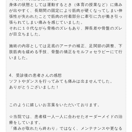
身体の状態としては運動するとき（体育の授業など）に痛み
が出やすく、長期間の固定により筋肉が硬くなってしまい伸
張性が失われたことで筋肉の付着部分に牽引に力が働き引っ
張られてしまい痛みを感じていました。
それに１０代ながら骨格のズレもあり、脚長差や骨盤のズレ
が目立ちました。
施術の内容としては足底のアーチの補正、足関節の調整、下
肢筋肉を緩める手技、骨盤の矯正をモルフォセラピーにて行
いました。
4、受診後の患者さんの感想
ソフトやダンスを行ってみても痛みは出ませんでした。
ありがとうございました！
このように嬉しいお言葉をいただいております。
☆当院では、患者様一人一人に合わせたオーダーメイドの治
療をしています。
「痛みが取れたら終わり」ではなく、メンテナンスや更なる