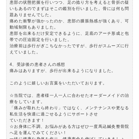
患部の状態把握を行いつつ、足の捻り方を考えると骨折の疑
いもあるのでまずはそこの鑑別を行いました。骨には何も問
題ありませんでした。
痛めた衝撃が強かったのか、患部の腫脹熱感が強くあり、可
動域制限もありました。
患部を出来るだけ安定できるように、足底のアーチ形成と包
帯での圧迫固定を行いました。
治療前は歩行がぎこちなかったですが、歩行がスムーズに行
えていました。
4、受診後の患者さんの感想
痛みはありますが、歩行が出来るようになりました。
このように嬉しいお言葉をいただいております。
☆当院では、患者様一人一人に合わせたオーダーメイドの治
療をしています。
「痛みが取れたら終わり」ではなく、メンテナンスや更なる
私生活を快適に過ごせるようにサポートさせ
ていただきます！
☆お身体に不調、お悩みがある方はぜひ一度馬込鍼灸整骨院
へ足を運んでみてください！
一緒に健康な身体を作り、健康寿命を伸ばしていきましょ