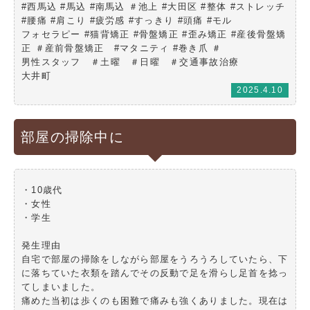
#西馬込 #馬込 #南馬込 ＃池上 #大田区 #整体 #ストレッチ
#腰痛 #肩こり #疲労感 #すっきり #頭痛 #モル
フォセラピー #猫背矯正 #骨盤矯正 #歪み矯正 #産後骨盤矯
正 ＃産前骨盤矯正 #マタニティ #巻き爪 ＃
男性スタッフ ＃土曜 ＃日曜 ＃交通事故治療
大井町
2025.4.10
部屋の掃除中に
・10歳代
・女性
・学生
発生理由
自宅で部屋の掃除をしながら部屋をうろうろしていたら、下
に落ちていた衣類を踏んでその反動で足を滑らし足首を捻っ
てしまいました。
痛めた当初は歩くのも困難で痛みも強くありました。現在は