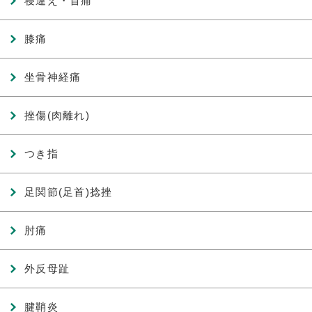
寝違え・首痛
膝痛
坐骨神経痛
挫傷(肉離れ)
つき指
足関節(足首)捻挫
肘痛
外反母趾
腱鞘炎