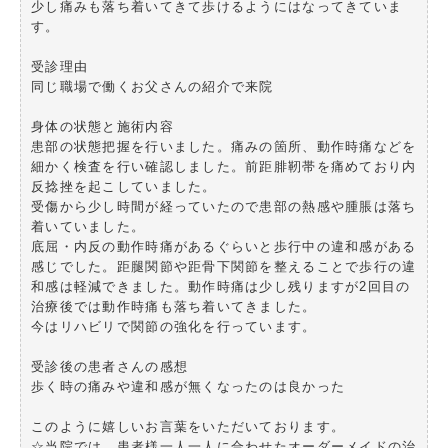
少し痛みも落ち着いてきて歩けるようにはなってきていま
す。
受診理由
同じ職場で働くお父さんの紹介で来院
身体の状態と施術内容
患部の状態把握を行いました。痛みの箇所、動作時痛などを
細かく検査を行い確認しました。前距腓靭帯を痛めており内
反捻挫を起こしていました。
受傷から少し時間が経っていたので患部の熱感や腫脹は落ち
着いていました。
底屈・内反の動作時痛があるぐらいと歩行中の違和感がある
感じでした。距腿関節や距骨下関節を整えることで歩行の違
和感は軽減できました。動作時痛は少し残りますが2回目の
治療後では動作時痛も落ち着いてきました。
今はリハビリで関節の強化を行っています。
受診後の患者さんの感想
歩く時の痛みや違和感が無くなったのは良かった
このように嬉しいお言葉をいただいております。
☆当院では、患者様一人一人に合わせたオーダーメイドの治