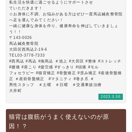
私生活を快適に過ごせるようにサポートさせ
ていただきます！
☆お身体に不調、お悩みがある方はぜひ一度馬込鍼灸整骨院
へ足を運んでみてください！
一緒に健康な身体を作り、健康寿命を伸ばしていきましょ
う！！
〒143-0026
馬込鍼灸整骨院
大田区西馬込2-19-6
TEL03-3778-7333
#西馬込 #馬込 #南馬込 ＃池上 #大田区 #整体 #ストレッチ
#腰痛 #肩こり #疲労感 #すっきり #頭痛 #モル
フォセラピー #猫背矯正 #骨盤矯正 #歪み矯正 #産後骨盤矯
正 ＃産前骨盤矯正 #マタニティ #巻き爪 ＃
男性スタッフ ＃土曜 ＃日曜 ＃交通事故治療
大井町
2023.3.30
猫背は腹筋がうまく使えないのが原
因！？