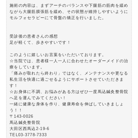
施術の内容は、まずアーチのバランスや下腿筋の筋肉を緩め
ながら大腿筋膜張筋を緩め、その状態が維持しやすいように
モルフォセラピーにて骨盤の矯正を行いました。
受診後の患者さんの感想
足が軽くて、歩きやすいです！
このように嬉しいお言葉をいただいております。
☆当院では、患者様一人一人に合わせたオーダーメイドの治
療をしています。
「痛みが取れたら終わり」ではなく、メンテナンスや更なる
私生活を快適に過ごせるようにサポートさせていただきま
す！
☆お身体に不調、お悩みがある方はぜひ一度馬込鍼灸整骨院
へ足を運んでみてください！
一緒に健康な身体を作り、健康寿命を伸ばしていきましょ
う！！
〒143-0026
馬込鍼灸整骨院
大田区西馬込2-19-6
TEL03-3778-7333