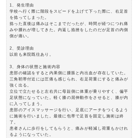
1、発生理由
学校へ行く際に階段をスピードを上げて下った際に、右足首
を捻ってしまった。
捻った直後は痛みはそこまでだったが、時間が経つにつれ痛
みや腫れが増してきた。内返し捻挫をしたのだが足首の内側
側が痛い。
2、受診理由
以前も来院既往あり。
3、身体の状態と施術内容
患部の確認をすると内果側に腫脹と内出血が存在していた。
三角靭帯付近には圧痛も感じられ、右足荷重にすると痛みが
強く出る。
立位で立たせると左右共に母趾側に体重が乗りやすく、偏平
足状態になっていた。軽く膝の屈伸動作をさせると、膝が内
に入ってしまう。
患部のアイスマッサージを行い、足底にアーチをつくるよう
に施術を行いました。最後に包帯で足首を固定し施術は終
了。
患者さんに歩行をしてもらうと、痛みが軽減し荷重もかけれ
るようになっていた。