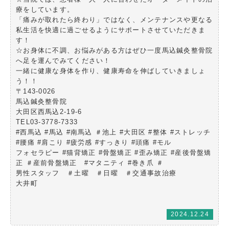
療をしています。
「痛みが取れたら終わり」ではなく、メンテナンスや更なる
私生活を快適に過ごせるようにサポートさせていただきま
す！
☆お身体に不調、お悩みがある方はぜひ一度馬込鍼灸整骨院
へ足を運んでみてください！
一緒に健康な身体を作り、健康寿命を伸ばしていきましょ
う！！
〒143-0026
馬込鍼灸整骨院
大田区西馬込2-19-6
TEL03-3778-7333
#西馬込 #馬込 #南馬込 ＃池上 #大田区 #整体 #ストレッチ
#腰痛 #肩こり #疲労感 #すっきり #頭痛 #モル
フォセラピー #猫背矯正 #骨盤矯正 #歪み矯正 #産後骨盤矯
正 ＃産前骨盤矯正 #マタニティ #巻き爪 ＃
男性スタッフ ＃土曜 ＃日曜 ＃交通事故治療
大井町
2024.12.24