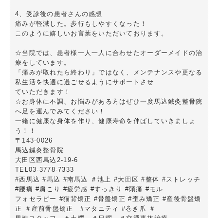
4、受診後の患者さんの感想
痛みが軽減した。歩行もしやすくなった！
このように嬉しいお言葉をいただいております。
☆当院では、患者様一人一人に合わせたオーダーメイドの治
療をしています。
「痛みが取れたら終わり」ではなく、メンテナンスや更なる
私生活を快適に過ごせるようにサポートさせ
ていただきます！
☆お身体に不調、お悩みがある方はぜひ一度馬込鍼灸整骨院
へ足を運んでみてください！
一緒に健康な身体を作り、健康寿命を伸ばしていきましょ
う！！
〒143-0026
馬込鍼灸整骨院
大田区西馬込2-19-6
TEL03-3778-7333
#西馬込 #馬込 #南馬込 ＃池上 #大田区 #整体 #ストレッチ
#腰痛 #肩こり #疲労感 #すっきり #頭痛 #モル
フォセラピー #猫背矯正 #骨盤矯正 #歪み矯正 #産後骨盤矯
正 ＃産前骨盤矯正 #マタニティ #巻き爪 ＃