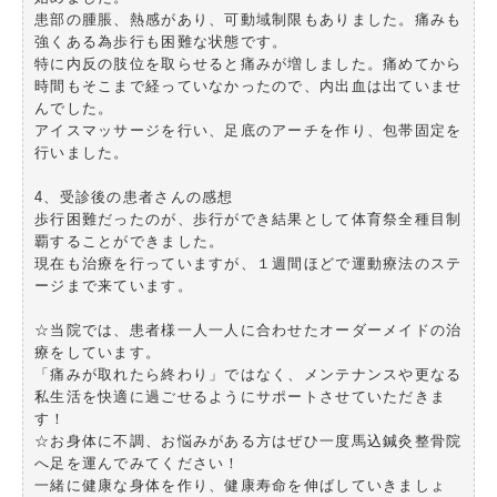
患部の腫脹、熱感があり、可動域制限もありました。痛みも
強くある為歩行も困難な状態です。
特に内反の肢位を取らせると痛みが増しました。痛めてから
時間もそこまで経っていなかったので、内出血は出ていませ
んでした。
アイスマッサージを行い、足底のアーチを作り、包帯固定を
行いました。
4、受診後の患者さんの感想
歩行困難だったのが、歩行ができ結果として体育祭全種目制
覇することができました。
現在も治療を行っていますが、１週間ほどで運動療法のステ
ージまで来ています。
☆当院では、患者様一人一人に合わせたオーダーメイドの治
療をしています。
「痛みが取れたら終わり」ではなく、メンテナンスや更なる
私生活を快適に過ごせるようにサポートさせていただきま
す！
☆お身体に不調、お悩みがある方はぜひ一度馬込鍼灸整骨院
へ足を運んでみてください！
一緒に健康な身体を作り、健康寿命を伸ばしていきましょ