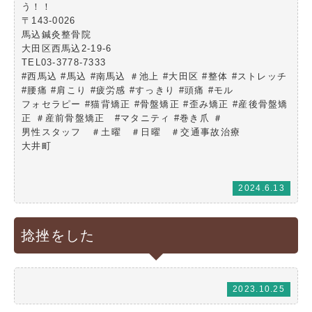
う！！
〒143-0026
馬込鍼灸整骨院
大田区西馬込2-19-6
TEL03-3778-7333
#西馬込 #馬込 #南馬込 ＃池上 #大田区 #整体 #ストレッチ
#腰痛 #肩こり #疲労感 #すっきり #頭痛 #モル
フォセラピー #猫背矯正 #骨盤矯正 #歪み矯正 #産後骨盤矯
正 ＃産前骨盤矯正 #マタニティ #巻き爪 ＃
男性スタッフ ＃土曜 ＃日曜 ＃交通事故治療
大井町
2024.6.13
捻挫をした
2023.10.25