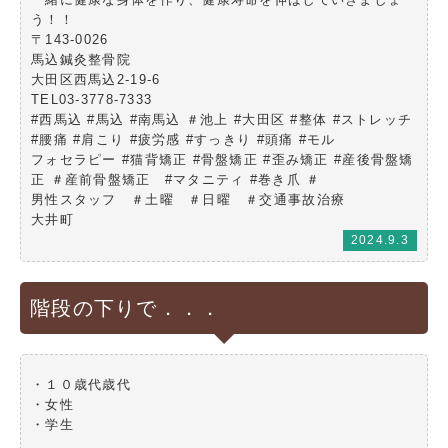
う！！
〒143-0026
馬込鍼灸整骨院
大田区西馬込2-19-6
TEL03-3778-7333
#西馬込 #馬込 #南馬込 ＃池上 #大田区 #整体 #ストレッチ
#腰痛 #肩こり #疲労感 #すっきり #頭痛 #モル
フォセラピー #猫背矯正 #骨盤矯正 #歪み矯正 #産後骨盤矯
正 ＃産前骨盤矯正 #マタニティ #巻き爪 ＃
男性スタッフ ＃土曜 ＃日曜 ＃交通事故治療
大井町
2024.9.3
階段の下りで．．．
・１０歳代歳代
・女性
・学生