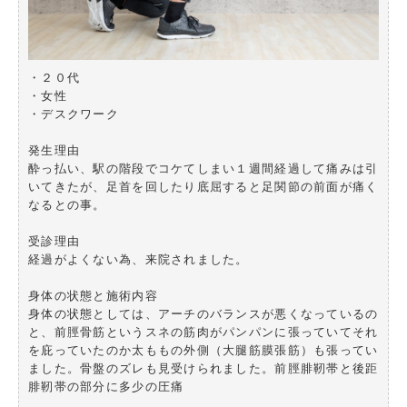
・２０代
・女性
・デスクワーク
発生理由
酔っ払い、駅の階段でコケてしまい１週間経過して痛みは引
いてきたが、足首を回したり底屈すると足関節の前面が痛く
なるとの事。
受診理由
経過がよくない為、来院されました。
身体の状態と施術内容
身体の状態としては、アーチのバランスが悪くなっているの
と、前脛骨筋というスネの筋肉がパンパンに張っていてそれ
を庇っていたのか太ももの外側（大腿筋膜張筋）も張ってい
ました。骨盤のズレも見受けられました。前脛腓靭帯と後距
腓靭帯の部分に多少の圧痛