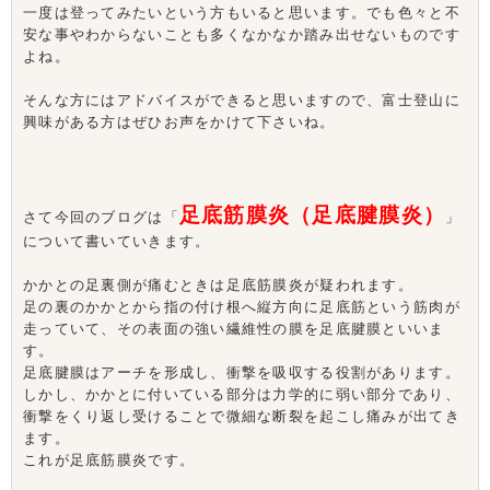
一度は登ってみたいという方もいると思います。でも色々と不
安な事やわからないことも多くなかなか踏み出せないものです
よね。
そんな方にはアドバイスができると思いますので、富士登山に
興味がある方はぜひお声をかけて下さいね。
足底筋膜炎（足底腱膜炎）
さて今回のブログは「
」
について書いていきます。
かかとの足裏側が痛むときは足底筋膜炎が疑われます。
足の裏のかかとから指の付け根へ縦方向に足底筋という筋肉が
走っていて、その表面の強い繊維性の膜を足底腱膜といいま
す。
足底腱膜はアーチを形成し、衝撃を吸収する役割があります。
しかし、かかとに付いている部分は力学的に弱い部分であり、
衝撃をくり返し受けることで微細な断裂を起こし痛みが出てき
ます。
これが足底筋膜炎です。