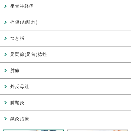
坐骨神経痛
挫傷(肉離れ)
つき指
足関節(足首)捻挫
肘痛
外反母趾
腱鞘炎
鍼灸治療