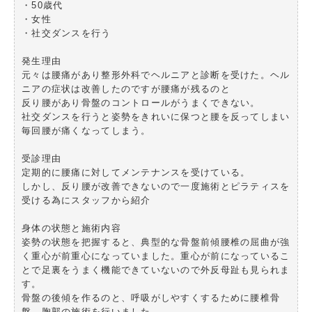
・50歳代
・女性
・社交ダンスを行う
発生理由
元々は腰痛があり整形外科でヘルニアと診断を受けた。ヘル
ニアの症状は改善したのですが腰痛が残るのと
反り腰があり骨盤のコントロールがうまくできない。
社交ダンスを行うと姿勢をきれいに保つと腰を反ってしまい
毎回腰が痛くなってしまう。
受診理由
定期的に腰痛に対してメンテナンスを受けている。
しかし、反り腰が改善できないので一度施術とピラティスを
受ける為にスタッフから紹介
身体の状態と施術内容
姿勢の状態を把握すると、典型的な骨盤前傾腰椎の屈曲が強
く重心が前重心になっていました。重心が前になっているこ
とで足裏をうまく機能できていないので外反母趾も見られま
す。
骨盤の後傾を作るのと、呼吸がしやすくするために腰椎骨
盤、胸郭の施術を行いました。