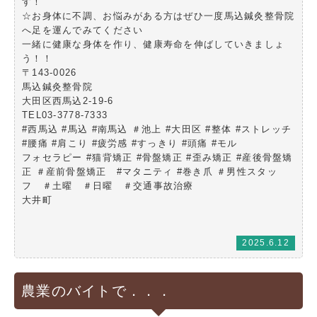
す！
☆お身体に不調、お悩みがある方はぜひ一度馬込鍼灸整骨院
へ足を運んでみてください
一緒に健康な身体を作り、健康寿命を伸ばしていきましょ
う！！
〒143-0026
馬込鍼灸整骨院
大田区西馬込2-19-6
TEL03-3778-7333
#西馬込 #馬込 #南馬込 ＃池上 #大田区 #整体 #ストレッチ
#腰痛 #肩こり #疲労感 #すっきり #頭痛 #モル
フォセラピー #猫背矯正 #骨盤矯正 #歪み矯正 #産後骨盤矯
正 ＃産前骨盤矯正 #マタニティ #巻き爪 ＃男性スタッ
フ ＃土曜 ＃日曜 ＃交通事故治療
大井町
2025.6.12
農業のバイトで．．．