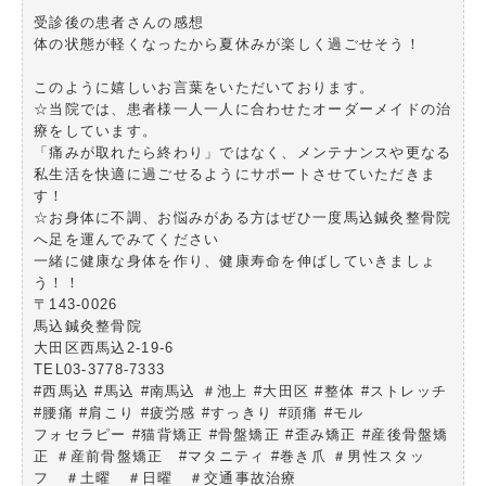
受診後の患者さんの感想
体の状態が軽くなったから夏休みが楽しく過ごせそう！
このように嬉しいお言葉をいただいております。
☆当院では、患者様一人一人に合わせたオーダーメイドの治
療をしています。
「痛みが取れたら終わり」ではなく、メンテナンスや更なる
私生活を快適に過ごせるようにサポートさせていただきま
す！
☆お身体に不調、お悩みがある方はぜひ一度馬込鍼灸整骨院
へ足を運んでみてください
一緒に健康な身体を作り、健康寿命を伸ばしていきましょ
う！！
〒143-0026
馬込鍼灸整骨院
大田区西馬込2-19-6
TEL03-3778-7333
#西馬込 #馬込 #南馬込 ＃池上 #大田区 #整体 #ストレッチ
#腰痛 #肩こり #疲労感 #すっきり #頭痛 #モル
フォセラピー #猫背矯正 #骨盤矯正 #歪み矯正 #産後骨盤矯
正 ＃産前骨盤矯正 #マタニティ #巻き爪 ＃男性スタッ
フ ＃土曜 ＃日曜 ＃交通事故治療