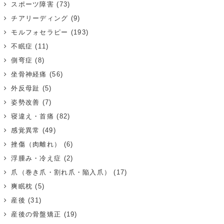
スポーツ障害
(73)
チアリーディング
(9)
モルフォセラピー
(193)
不眠症
(11)
側弯症
(8)
坐骨神経痛
(56)
外反母趾
(5)
姿勢改善
(7)
寝違え・首痛
(82)
感覚異常
(49)
挫傷（肉離れ）
(6)
浮腫み・冷え症
(2)
爪（巻き爪・割れ爪・陥入爪）
(17)
爽眠枕
(5)
産後
(31)
産後の骨盤矯正
(19)