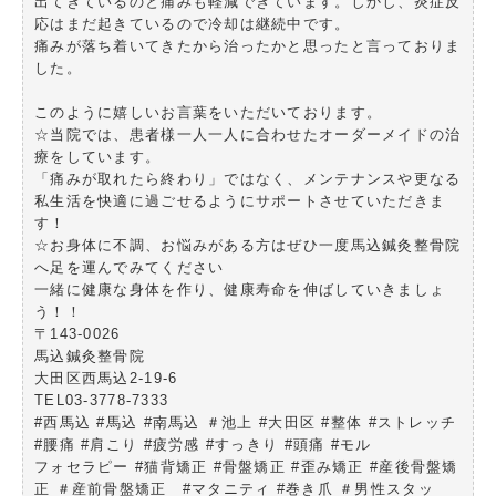
出てきているのと痛みも軽減できています。しかし、炎症反
応はまだ起きているので冷却は継続中です。
痛みが落ち着いてきたから治ったかと思ったと言っておりま
した。
このように嬉しいお言葉をいただいております。
☆当院では、患者様一人一人に合わせたオーダーメイドの治
療をしています。
「痛みが取れたら終わり」ではなく、メンテナンスや更なる
私生活を快適に過ごせるようにサポートさせていただきま
す！
☆お身体に不調、お悩みがある方はぜひ一度馬込鍼灸整骨院
へ足を運んでみてください
一緒に健康な身体を作り、健康寿命を伸ばしていきましょ
う！！
〒143-0026
馬込鍼灸整骨院
大田区西馬込2-19-6
TEL03-3778-7333
#西馬込 #馬込 #南馬込 ＃池上 #大田区 #整体 #ストレッチ
#腰痛 #肩こり #疲労感 #すっきり #頭痛 #モル
フォセラピー #猫背矯正 #骨盤矯正 #歪み矯正 #産後骨盤矯
正 ＃産前骨盤矯正 #マタニティ #巻き爪 ＃男性スタッ