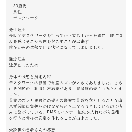
・30歳代
・男性
・デスクワーク
発生理由
長時間デスクワークを行ってから立ち上がった際に、腰に痛
みを感じそこから体を起こすことが出来ず
前かがみの体勢でいる状況になってしまいました。
受診理由
近所だったため
身体の状態と施術内容
デスクワークの影響で骨盤のズレが大きくありました。さら
に股関節の可動域に左右差があり、腸腰筋の硬さもみられま
した。
骨盤のズレと腸腰筋の硬さの影響で骨盤を立たせることが出
来ず関節に負担をかけながら起き上がろうとしているので痛
みに繋がっている。EMSでインナー強化を入れながら施術
を行うと骨格の安定を作れることが出来ました。
受診後の患者さんの感想