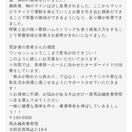
施術後、軸のラインは少し改善されました。ここからマット
ピラティスで運動を加えていくとお腹を引き込む感覚ができ
ることで骨盤の後傾ができるようになり、反り腰が改善でき
ました。
呼吸と足の指＋臀部ハムストリングを使う感覚入力をするこ
とで骨盤前傾が改善され姿勢がきれいになりました。
受診後の患者さんの感想
ワンセッションでここまで変化が出てすごい！
このように嬉しいお言葉をいただいております。
☆当院では、患者様一人一人に合わせたオーダーメイドの治
療をしています。
「痛みが取れたら終わり」ではなく、メンテナンスや更なる
私生活を快適に過ごせるようにサポートさせていただきま
す！
☆お身体に不調、お悩みがある方はぜひ一度馬込鍼灸整骨院
へ足を運んでみてください
一緒に健康な身体を作り、健康寿命を伸ばしていきましょ
う！！
〒143-0026
馬込鍼灸整骨院
大田区西馬込2-19-6