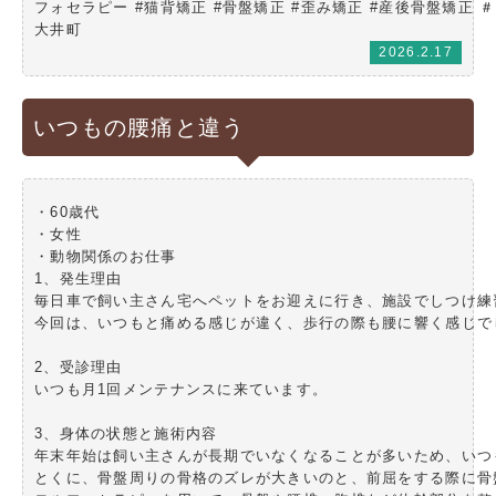
フォセラピー #猫背矯正 #骨盤矯正 #歪み矯正 #産後骨盤矯正
大井町
2026.2.17
いつもの腰痛と違う
・60歳代

・女性

・動物関係のお仕事

1、発生理由

毎日車で飼い主さん宅へペットをお迎えに行き、施設でしつけ練
今回は、いつもと痛める感じが違く、歩行の際も腰に響く感じでし
2、受診理由

いつも月1回メンテナンスに来ています。

3、身体の状態と施術内容

年末年始は飼い主さんが長期でいなくなることが多いため、いつ
とくに、骨盤周りの骨格のズレが大きいのと、前屈をする際に骨