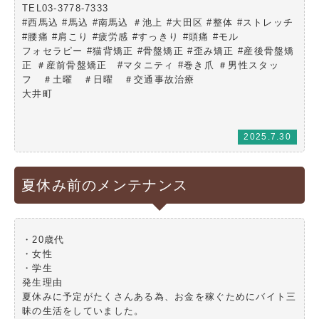
TEL03-3778-7333
#西馬込 #馬込 #南馬込 ＃池上 #大田区 #整体 #ストレッチ
#腰痛 #肩こり #疲労感 #すっきり #頭痛 #モル
フォセラピー #猫背矯正 #骨盤矯正 #歪み矯正 #産後骨盤矯
正 ＃産前骨盤矯正 #マタニティ #巻き爪 ＃男性スタッ
フ ＃土曜 ＃日曜 ＃交通事故治療
大井町
2025.7.30
夏休み前のメンテナンス
・20歳代
・女性
・学生
発生理由
夏休みに予定がたくさんある為、お金を稼ぐためにバイト三
昧の生活をしていました。