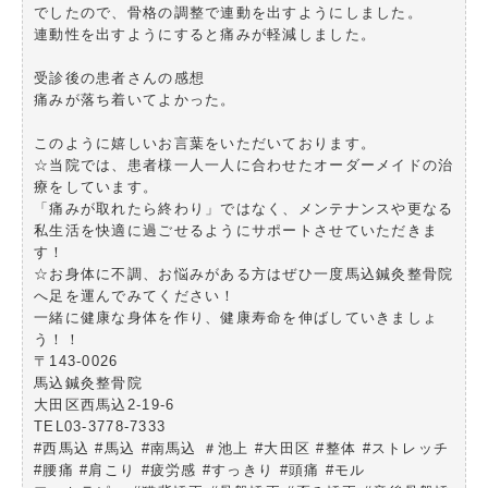
でしたので、骨格の調整で連動を出すようにしました。
連動性を出すようにすると痛みが軽減しました。
受診後の患者さんの感想
痛みが落ち着いてよかった。
このように嬉しいお言葉をいただいております。
☆当院では、患者様一人一人に合わせたオーダーメイドの治
療をしています。
「痛みが取れたら終わり」ではなく、メンテナンスや更なる
私生活を快適に過ごせるようにサポートさせていただきま
す！
☆お身体に不調、お悩みがある方はぜひ一度馬込鍼灸整骨院
へ足を運んでみてください！
一緒に健康な身体を作り、健康寿命を伸ばしていきましょ
う！！
〒143-0026
馬込鍼灸整骨院
大田区西馬込2-19-6
TEL03-3778-7333
#西馬込 #馬込 #南馬込 ＃池上 #大田区 #整体 #ストレッチ
#腰痛 #肩こり #疲労感 #すっきり #頭痛 #モル