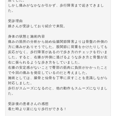
態でした。
しかし痛みがなかなか引かず、歩行障害まで起きてきまし
た。
受診理由
娘さんが受診しており紹介で来院。
身体の状態と施術内容
痛みの箇所の分析から始め仙腸関節障害よりは骨盤の外側の
方に痛みがありそうでした。股関節に荷重をかけたりしても
反応がなく。歩行障害があるので歩き方のチェックを行いま
した。すると、右膝が外側に逃げるような歩き方と骨盤が左
右に振られるような歩き方をしていました。
右膝の安定感がないことで臀部の筋肉に負担がかかったこと
で今回の痛みを発症しているのだと考えました。
施術としては、腸骨と仙骨を丁寧に戻すことを意識しながら
対応しました。
歩行がスムーズになるのと、他の動作もスムーズになりまし
た。
受診後の患者さんの感想
着た時より楽になり歩行ができる！