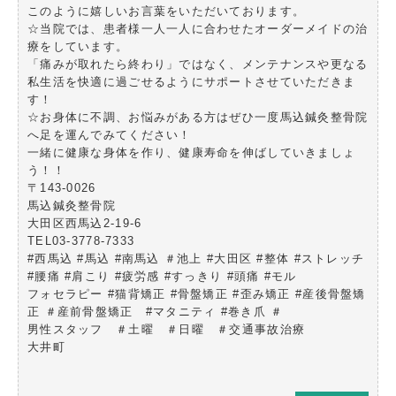
このように嬉しいお言葉をいただいております。
☆当院では、患者様一人一人に合わせたオーダーメイドの治
療をしています。
「痛みが取れたら終わり」ではなく、メンテナンスや更なる
私生活を快適に過ごせるようにサポートさせていただきま
す！
☆お身体に不調、お悩みがある方はぜひ一度馬込鍼灸整骨院
へ足を運んでみてください！
一緒に健康な身体を作り、健康寿命を伸ばしていきましょ
う！！
〒143-0026
馬込鍼灸整骨院
大田区西馬込2-19-6
TEL03-3778-7333
#西馬込 #馬込 #南馬込 ＃池上 #大田区 #整体 #ストレッチ
#腰痛 #肩こり #疲労感 #すっきり #頭痛 #モル
フォセラピー #猫背矯正 #骨盤矯正 #歪み矯正 #産後骨盤矯
正 ＃産前骨盤矯正 #マタニティ #巻き爪 ＃
男性スタッフ ＃土曜 ＃日曜 ＃交通事故治療
大井町