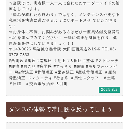
☆当院では、患者様一人一人に合わせたオーダーメイドの治
療をしています。
「痛みが取れたら終わり」ではなく、メンテナンスや更なる
私生活を快適に過ごせるようにサポートさせ ていただきま
す！
☆お身体に不調、お悩みがある方はぜひ一度馬込鍼灸整骨院
へ足を運んでみてください！ 一緒に健康な身体を作り、健
康寿命を伸ばしていきましょう！！
〒143-0026 馬込鍼灸整骨院 大田区西馬込2-19-6 TEL03-
3778-7333
#西馬込 #馬込 #南馬込 ＃池上 #大田区 #整体 #ストレッチ
#腰痛 #肩こり #疲労感 #すっきり #頭痛 #モルフォセラピ
ー #猫背矯正 #骨盤矯正 #歪み矯正 #産後骨盤矯正 ＃産前
骨盤矯正 #マタニティ #巻き爪 ＃男性スタッフ ＃土曜
＃日曜 ＃交通事故治療 大井町
2025.8.2
ダンスの体勢で常に腰を反ってしまう