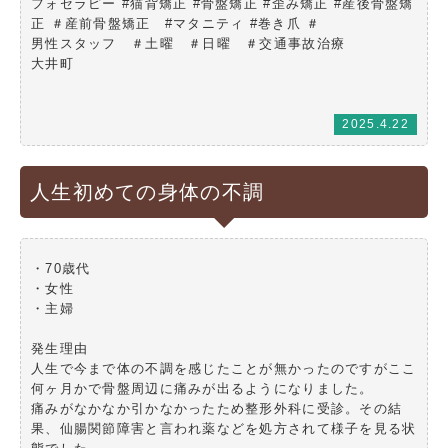
フォセラピー #猫背矯正 #骨盤矯正 #歪み矯正 #産後骨盤矯
正 ＃産前骨盤矯正 #マタニティ #巻き爪 ＃
男性スタッフ ＃土曜 ＃日曜 ＃交通事故治療
大井町
2025.4.22
人生初めての身体の不調
・70歳代
・女性
・主婦
発生理由
人生で今まで体の不調を感じたことが無かったのですがここ
何ヶ月かで骨盤周辺に痛みが出るようになりました。
痛みがなかなか引かなかったため整形外科に受診。その結
果、仙腸関節障害と言われ薬などを処方されて様子を見る状