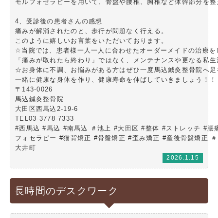
モルフォセラピーを用いて、骨盤や腰椎、胸椎など体幹部分を整
4、受診後の患者さんの感想

痛みが解消されたのと、歩行が問題なく行える。

このように嬉しいお言葉をいただいております。

☆当院では、患者様一人一人に合わせたオーダーメイドの治療をし
「痛みが取れたら終わり」ではなく、メンテナンスや更なる私生
☆お身体に不調、お悩みがある方はぜひ一度馬込鍼灸整骨院へ足
一緒に健康な身体を作り、健康寿命を伸ばしていきましょう！！

〒143-0026

馬込鍼灸整骨院

大田区西馬込2-19-6

TEL03-3778-7333

#西馬込 #馬込 #南馬込 ＃池上 #大田区 #整体 #ストレッチ #腰痛
フォセラピー #猫背矯正 #骨盤矯正 #歪み矯正 #産後骨盤矯正
大井町
2026.1.15
長時間のデスクワーク