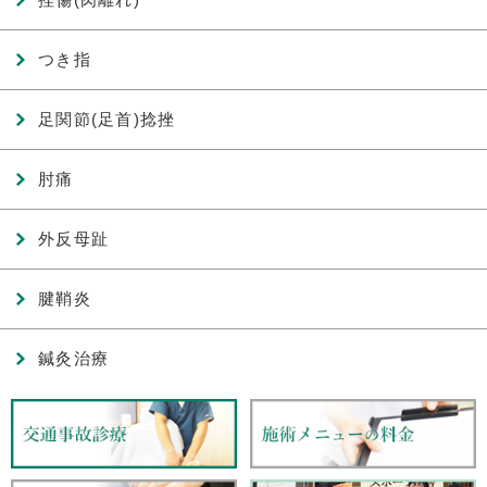
つき指
足関節(足首)捻挫
肘痛
外反母趾
腱鞘炎
鍼灸治療