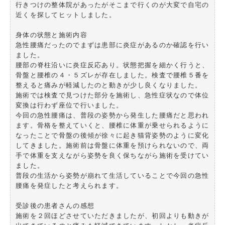
行きつけの整体院があったがそこまで行くのが大変で自宅の
近くを探してヒットしました。
身体の状態と施術内容
急性腰痛だったのでまずは患部に炎症があるのか確認を行い
ました。
腰部の脊柱沿いに炎症反応あり。状態把握を細かく行うと、
骨盤と腰椎の４・５ズレが存在しました。検査で腰椎５番を
整えると痛みが軽減したのと動きが少し良くなりました。
施術では検査で見つけた部分を施術し、急性症状なので体位
変換は行わず座位で行いました。
今回の急性腰痛は、普段の姿勢から発生した腰痛だと思われ
ます。骨格を整えていくと、腰椎に体重が乗せられるように
なったことで骨盤の後傾が徐々に起き猫背姿勢のように変化
してきました。施術前は骨盤に体重を預けられないので、両
手で体重を支えながら姿勢を良く保ちながら施術を受けてい
ました。
普段の生活から姿勢が崩れて生活していることで今回の急性
腰痛を発症したと考えられます。
受診後の患者さんの感想
施術を２回ほどさせていただきましたが、初回よりも動きが