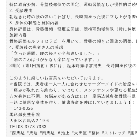
特に猫背姿勢、骨盤後傾位での固定、運動習慣なしが慢性的に続
2. 受診理由

朝起きた時の腰の強いこわばり、長時間座った後に立ち上がる際
3. 身体の状態と施術内容

身体評価は、骨盤後傾＋軽度左回旋、腰椎可動域制限（特に伸展
施術内容

骨格調整モルフォセラピーを用いて、骨盤の傾きと回旋の調整、
4. 受診後の患者さんの感想

「立った瞬間、腰の軽さが全然違いました。」

「朝のこわばりがかなり楽になっています。」

3週間（週1回施術）後には、起床時痛ほぼ消失、長時間座位後
このように嬉しいお言葉をいただいております。

☆当院では、患者様一人一人に合わせたオーダーメイドの治療をし
「痛みが取れたら終わり」ではなく、メンテナンスや更なる私生
☆お身体に不調、お悩みがある方はぜひ一度馬込鍼灸整骨院へ足
一緒に健康な身体を作り、健康寿命を伸ばしていきましょう！！

〒143-0026

馬込鍼灸整骨院

大田区西馬込2-19-6

TEL03-3778-7333

#西馬込 #馬込 #南馬込 ＃池上 #大田区 #整体 #ストレッチ #腰痛