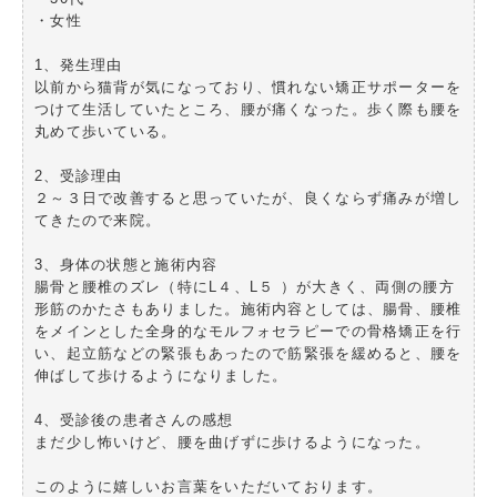
・女性
1、発生理由
以前から猫背が気になっており、慣れない矯正サポーターを
つけて生活していたところ、腰が痛くなった。歩く際も腰を
丸めて歩いている。
2、受診理由
２～３日で改善すると思っていたが、良くならず痛みが増し
てきたので来院。
3、身体の状態と施術内容
腸骨と腰椎のズレ（特にL４、L５ ）が大きく、両側の腰方
形筋のかたさもありました。施術内容としては、腸骨、腰椎
をメインとした全身的なモルフォセラピーでの骨格矯正を行
い、起立筋などの緊張もあったので筋緊張を緩めると、腰を
伸ばして歩けるようになりました。
4、受診後の患者さんの感想
まだ少し怖いけど、腰を曲げずに歩けるようになった。
このように嬉しいお言葉をいただいております。