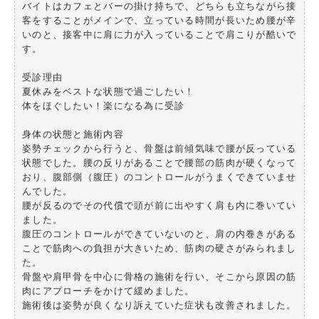
バイトはカフェとバーの掛け持ちで、どちらも立ちながら接
客をすることがメインで、立っている時間が長いため腰が辛
いのと、接客中に肩に力が入っていることで肩こりが酷いで
す。
受診理由
夏休みをベストな状態で過ごしたい！
体をほぐしたい！楽になる為に受診
身体の状態と施術内容
姿勢チェックから行うと、骨盤は前傾気味で腰が反っている
状態でした。腰の反りがあることで腰部の筋肉が硬くなって
おり、腹部側（腹圧）のコントロールがうまくできていませ
んでした。
腰が反るのでその代償で頭が前に出やすく肩も内に巻いてい
ました。
腹圧のコントロールができていないのと、肩の内巻きがある
ことで筋肉への負担が大きいため、筋肉の硬さがみられまし
た。
骨盤や肩甲骨を中心に骨格の施術を行い、そこから原因の筋
肉にアプローチをかけて緩めました。
施術後は姿勢が良くなり訴えていた症状も改善されました。