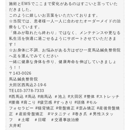
施術とEMSでここまで変化があるのはすごいと言っていた
だきました。
このように嬉しいお言葉をいただいております。
☆当院では、患者様一人一人に合わせたオーダーメイドの治
療をしています。
「痛みが取れたら終わり」ではなく、メンテナンスや更なる
私生活を快適に過ごせるようにサポートさせていただきま
す！
☆お身体に不調、お悩みがある方はぜひ一度馬込鍼灸整骨院
へ足を運んでみてください
一緒に健康な身体を作り、健康寿命を伸ばしていきましょ
う！！
〒143-0026
馬込鍼灸整骨院
大田区西馬込2-19-6
TEL03-3778-7333
#西馬込 #馬込 #南馬込 ＃池上 #大田区 #整体 #ストレッチ
#腰痛 #肩こり #疲労感 #すっきり #頭痛 #モル
フォセラピー #猫背矯正 #骨盤矯正 #歪み矯正 #産後骨盤矯
正 ＃産前骨盤矯正 #マタニティ #巻き爪 ＃男性スタッ
フ ＃土曜 ＃日曜 ＃交通事故治療
大井町