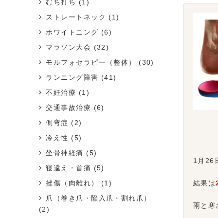
むち打ち
(1)
ストレートネック
(1)
ホワイトニング
(6)
マラソン大会
(32)
モルフォセラピー（整体）
(30)
ランニング障害
(41)
不妊治療
(1)
交通事故治療
(6)
側弯症
(2)
冷え性
(5)
坐骨神経痛
(5)
1月2
寝違え・首痛
(5)
挫傷（肉離れ）
(1)
結果は
爪（巻き爪・陥入爪・割れ爪）
雨と寒
(2)