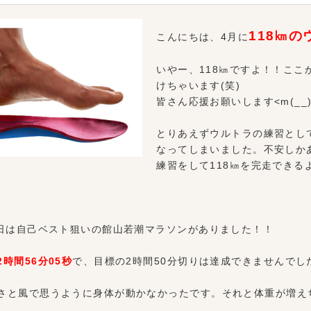
118㎞
こんにちは、4月に
いやー、118㎞ですよ！！こ
けちゃいます(笑)
皆さん応援お願いします<m(__)
とりあえずウルトラの練習として
なってしまいました。不安しか
練習をして118㎞を完走できる
6日は自己ベスト狙いの館山若潮マラソンがありました！！
2時間56分05秒
で、目標の2時間50分切りは達成できませんでした(
さと風で思うように身体が動かなかったです。それと体重が増え