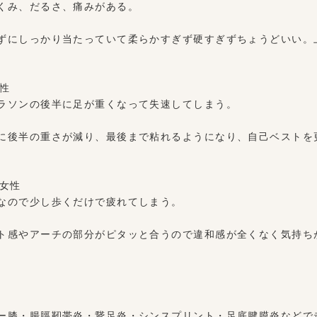
くみ、だるさ、痛みがある。
ずにしっかり当たっていて柔らかすぎず硬すぎずちょうどいい。
男性
ラソンの後半に足が重くなって失速してしまう。
に後半の重さが減り、最後まで粘れるようになり、自己ベストを
 女性
なので少し歩くだけで疲れてしまう。
ト感やアーチの部分がピタッと合うので違和感が全くなく気持ち
。
ー膝・腸脛靭帯炎・鵞足炎・シンスプリント・足底腱膜炎などで