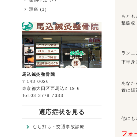
頭痛
(3)
もとも
撃吸収
ランニ
下半身
馬込鍼灸整骨院
〒143-0026
あなた
東京都大田区西馬込2-19-6
置に矯
Tel:03-3778-7333
適応症状を見る
他にも
むち打ち・交通事故診療
フォ