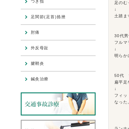
つき指
足のむ
↓
土踏ま
足関節(足首)捻挫
肘痛
30代
フルマ
外反母趾
↓
明らか
腱鞘炎
50代
鍼灸治療
扁平足
↓
フィッ
なった
ランナ