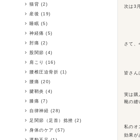
猫背
(2)
次は3
産後
(19)
睡眠
(5)
神経痛
(5)
肘痛
(2)
さて、
股関節
(4)
肩こり
(16)
腰椎圧迫骨折
(1)
皆さん
腰痛
(20)
腱鞘炎
(4)
実は購
膝痛
(7)
靴の縫
自律神経
(28)
足関節（足首）捻挫
(2)
私のオ
身体のケア
(57)
効果が
運動不足
(1)