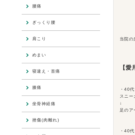
腰痛
ぎっくり腰
肩こり
当院の
めまい
【愛
寝違え・首痛
膝痛
・40
スニー
↓
坐骨神経痛
足のア
挫傷(肉離れ)
・40