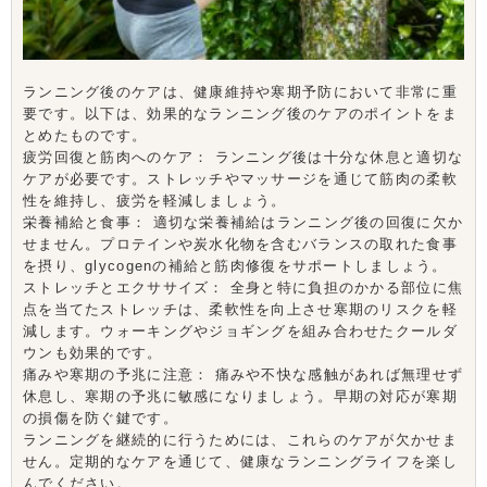
ランニング後のケアは、健康維持や寒期予防において非常に重
要です。以下は、効果的なランニング後のケアのポイントをま
とめたものです。
疲労回復と筋肉へのケア： ランニング後は十分な休息と適切な
ケアが必要です。ストレッチやマッサージを通じて筋肉の柔軟
性を維持し、疲労を軽減しましょう。
栄養補給と食事： 適切な栄養補給はランニング後の回復に欠か
せません。プロテインや炭水化物を含むバランスの取れた食事
を摂り、glycogenの補給と筋肉修復をサポートしましょう。
ストレッチとエクササイズ： 全身と特に負担のかかる部位に焦
点を当てたストレッチは、柔軟性を向上させ寒期のリスクを軽
減します。ウォーキングやジョギングを組み合わせたクールダ
ウンも効果的です。
痛みや寒期の予兆に注意： 痛みや不快な感触があれば無理せず
休息し、寒期の予兆に敏感になりましょう。早期の対応が寒期
の損傷を防ぐ鍵です。
ランニングを継続的に行うためには、これらのケアが欠かせま
せん。定期的なケアを通じて、健康なランニングライフを楽し
んでください。