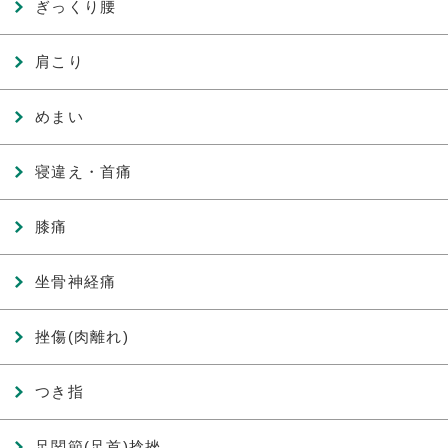
ぎっくり腰
肩こり
めまい
寝違え・首痛
膝痛
坐骨神経痛
挫傷(肉離れ)
つき指
足関節(足首)捻挫