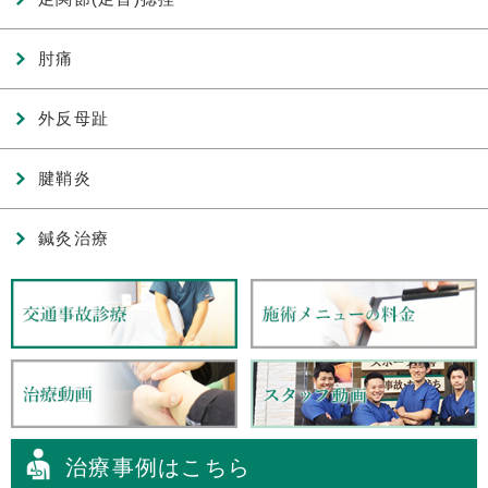
肘痛
外反母趾
腱鞘炎
鍼灸治療
治療事例はこちら