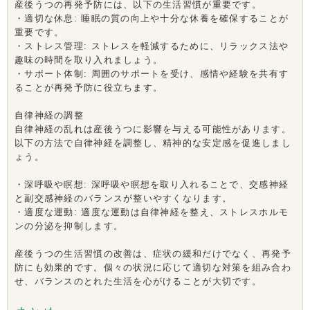
産後うつの再発予防には、以下の生活習慣が重要です。
・適切な休息: 睡眠の質の向上や十分な休養を確保することが
重要です。
・ストレス管理: ストレスを軽減するために、リラックス法や
趣味の時間を取り入れましょう。
・サポート体制: 周囲のサポートを受け、感情や経験を共有す
ることが再発予防に役立ちます。
自律神経の調整
自律神経の乱れは産後うつに影響を与える可能性があります。
以下の方法で自律神経を調整し、精神的な安定感を促進しまし
ょう。
・深呼吸や瞑想: 深呼吸や瞑想を取り入れることで、交感神経
と副交感神経のバランスが整いやすくなります。
・適度な運動: 適度な運動は自律神経を整え、ストレスホルモ
ンの分泌を抑制します。
産後うつの生活習慣の改善は、症状の緩和だけでなく、再発予
防にも効果的です。個々の状況に応じて適切な対策を組み合わ
せ、バランスのとれた生活を心がけることが大切です。