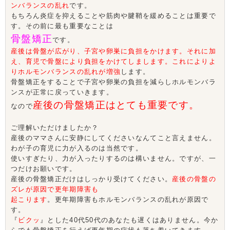
ンバランスの乱れ
です。
もちろん炎症を抑えることや筋肉や腱鞘を緩めることは重要で
す。その前に最も重要なことは
骨盤矯正
です。
産後は骨盤が広がり、子宮や卵巣に負担をかけます。それに加
え、育児で骨盤により負担をかけてしまします。これによりよ
りホルモンバランスの乱れが増強
します。
骨盤矯正をすることで子宮や卵巣の負担を減らしホルモンバラ
ンスが正常に戻っていきます。
産後の骨盤矯正はとても重要です。
なので
ご理解いただけましたか？
産後のママさんに安静にしてくださいなんてこと言えません。
わが子の育児に力が入るのは当然です。
使いすぎたり、力が入ったりするのは構いません。ですが、一
つだけお願いです。
産後の骨盤矯正だけはしっかり受けてください。
産後の骨盤の
ズレが原因で更年期障害も
起こります
。更年期障害もホルモンバランスの乱れが原因で
す。
『
ビクッ
』とした40代50代のあなたも遅くはありません。今か