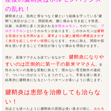
の乱れ！
腱鞘炎とは、筋肉と骨をつなぐ腱という組織を守っている“腱
鞘”に炎症がおこり、関節筋肉、腱に痛みを引き起こす疾患。
妊娠、出産時に多く分泌される
女性ホルモン
。その一つに、
プ
ロゲステロン
というホルモンがあります。このホルモンは
腱鞘
を収縮させる作用があり、通常よりも腱と腱鞘の摩擦起きやす
く炎症を起こしやすい状態
になります。それに加え、関節や筋
肉を使いすぎることで炎症が強くなり痛みを増強させます。
腱鞘炎になりや
僕が、産後ママさんを診ているなかで、
すいのは圧倒的に第一子の新米ママさん
。女
性ホルモンの急激な変動に加えて、慣れない育児動作の連続
で、ついつい力が入ってしまうのでしょう。手首を使い過ぎ、
結果的に腱鞘炎になるというパターンが多いように感じます。
腱鞘炎は患部を治療しても治らな
い！
先ほども述べたように腱鞘炎の原因は使い過ぎの前に、
ホルモ