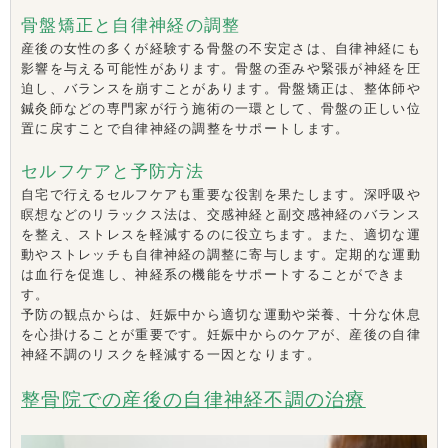
骨盤矯正と自律神経の調整
産後の女性の多くが経験する骨盤の不安定さは、自律神経にも
影響を与える可能性があります。骨盤の歪みや緊張が神経を圧
迫し、バランスを崩すことがあります。骨盤矯正は、整体師や
鍼灸師などの専門家が行う施術の一環として、骨盤の正しい位
置に戻すことで自律神経の調整をサポートします。
セルフケアと予防方法
自宅で行えるセルフケアも重要な役割を果たします。深呼吸や
瞑想などのリラックス法は、交感神経と副交感神経のバランス
を整え、ストレスを軽減するのに役立ちます。また、適切な運
動やストレッチも自律神経の調整に寄与します。定期的な運動
は血行を促進し、神経系の機能をサポートすることができま
す。
予防の観点からは、妊娠中から適切な運動や栄養、十分な休息
を心掛けることが重要です。妊娠中からのケアが、産後の自律
神経不調のリスクを軽減する一因となります。
整骨院での産後の自律神経不調の治療