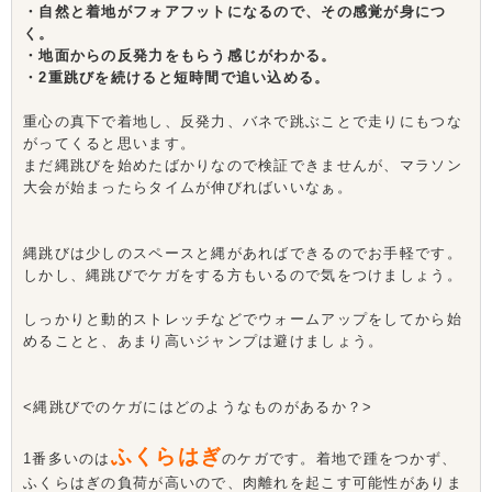
・自然と着地がフォアフットになるので、その感覚が身につ
く。
・地面からの反発力をもらう感じがわかる。
・2重跳びを続けると短時間で追い込める。
重心の真下で着地し、反発力、バネで跳ぶことで走りにもつな
がってくると思います。
まだ縄跳びを始めたばかりなので検証できませんが、マラソン
大会が始まったらタイムが伸びればいいなぁ。
縄跳びは少しのスペースと縄があればできるのでお手軽です。
しかし、縄跳びでケガをする方もいるので気をつけましょう。
しっかりと動的ストレッチなどでウォームアップをしてから始
めることと、あまり高いジャンプは避けましょう。
<縄跳びでのケガにはどのようなものがあるか？>
ふくらはぎ
1番多いのは
のケガです。着地で踵をつかず、
ふくらはぎの負荷が高いので、肉離れを起こす可能性がありま