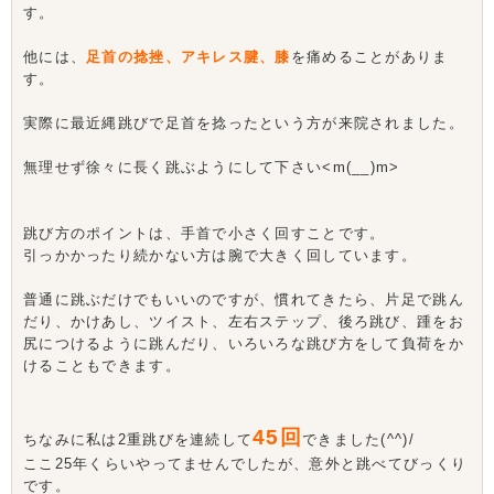
す。
他には、
足首の捻挫、アキレス腱、膝
を痛めることがありま
す。
実際に最近縄跳びで足首を捻ったという方が来院されました。
無理せず徐々に長く跳ぶようにして下さい<m(__)m>
跳び方のポイントは、手首で小さく回すことです。
引っかかったり続かない方は腕で大きく回しています。
普通に跳ぶだけでもいいのですが、慣れてきたら、片足で跳ん
だり、かけあし、ツイスト、左右ステップ、後ろ跳び、踵をお
尻につけるように跳んだり、いろいろな跳び方をして負荷をか
けることもできます。
45回
ちなみに私は2重跳びを連続して
できました(^^)/
ここ25年くらいやってませんでしたが、意外と跳べてびっくり
です。