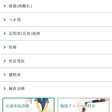
挫傷(肉離れ)
つき指
足関節(足首)捻挫
肘痛
外反母趾
腱鞘炎
鍼灸治療