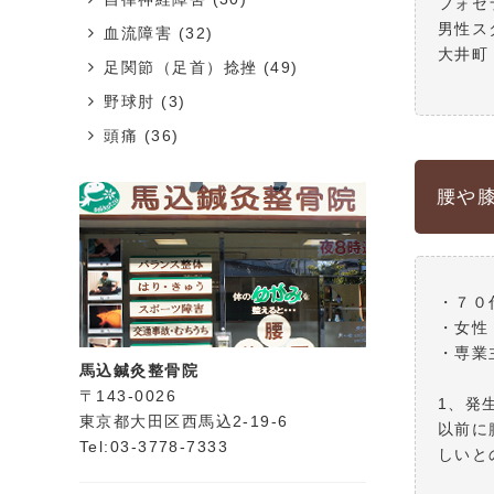
フォセ
男性ス
血流障害
(32)
大井町
足関節（足首）捻挫
(49)
野球肘
(3)
頭痛
(36)
腰や
・７０
・女性
・専業
馬込鍼灸整骨院
〒143-0026
1、発
東京都大田区西馬込2-19-6
以前に
Tel:03-3778-7333
しいと