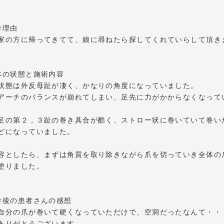
診理由
家の方に帰ってきてて、娘に尋ねたら探してくれていらして頂き
体の状態と施術内容
状態は外反母趾が凄く、かなりの角度になっていました。
アーチのバランスが崩れてしまい、足先に力がかからなくなって
足の第２，３趾の巻き具合が酷く、ストロー状に巻いていて巻い
どになっていました。
容としたら、まずは角質を取り除きながら爪を切っていき全体の
塗りました。
診後の患者さんの感想
自分の爪が巻いて硬くなっていただけで、空洞だったなんて・・
ありがとうございます。