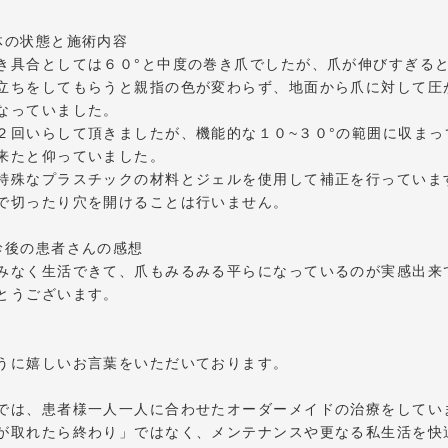
体の状態と施術内容
き具合としては６０°と中度の巻き爪でしたが、爪が伸びすぎる
立ちをしてもらうと親指の色が変わらず、地面から爪に対して圧
なっていました。
２回いらして頂きましたが、機能的な１０~３０°の範囲に収ま
来たと仰っていました。
特殊なプラスチックの材料とジェルを使用して補正を行っていま
で切ったり穴を開けることは行いません。
診後の患者さんの感想
みなく生活できて、爪もみるみる平らになっているのが実感出来
とうございます。
うに嬉しいお言葉をいただいております。
では、患者様一人一人に合わせたオーダーメイドの治療をしてい
が取れたら終わり」ではなく、メンテナンスや更なる私生活を快