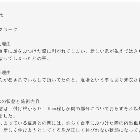
代
クワーク
生理由
台車に足をぶつけた際に剥がれてしまい、新しい爪が生えてはき
なってしまったとの事。
診理由
んが巻き爪でいらして頂いてたのと、近場という事もあり来院さ
体の状態と施術内容
態は、付け根から０．５㎝程しか肉の部分についておらずそれ以
ました。
しまっている皮膚との間には、恐らく台車にぶつけた際の内出血
、新しく伸びようとしてくる爪が正しく伸びれない状態になって