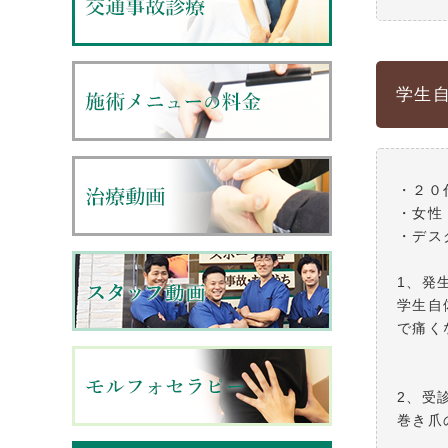
学生
・２０
・女性
・デス
1、発
学生自
で痛く
2、受
巻き爪