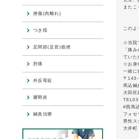
またこ
挫傷(肉離れ)
このよ
つき指
☆当院
足関節(足首)捻挫
「痛み
ていた
肘痛
☆お身
一緒に
〒143-
外反母趾
馬込鍼
大田区西
腱鞘炎
TEL03
#西馬込
鍼灸治療
フォセ
男性ス
大井町