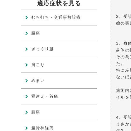
適応症状を見る
2、受
むち打ち・交通事故診療
娘の実
腰痛
3、身
ぎっくり腰
身体の
その為
た。
肩こり
特に左
ないほ
めまい
施術内
寝違え・首痛
イルを
膝痛
4、受
まさか
坐骨神経痛
先生、