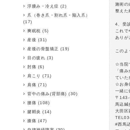
施術の
浮腫み・冷え症
(2)
整えた
爪（巻き爪・割れ爪・陥入爪）
(17)
4、受
爽眠枕
(5)
これで
ありが
産後
(31)
産後の骨盤矯正
(19)
このよ
目の疲れ
(3)
☆当院
肘痛
(6)
「痛み
肩こり
(71)
ていた
☆お身
肩痛
(71)
一緒に
背中の痛み(背部痛)
(30)
〒143-
腰痛
(108)
馬込鍼
大田区西
腱鞘炎
(14)
TEL03
膝痛
(47)
#西馬込
自律神経障害
(30)