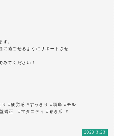
ます。
適に過ごせるようにサポートさせ
でみてください！
こり #疲労感 #すっきり #頭痛 #モル
盤矯正 #マタニティ #巻き爪 ＃
2023.3.23