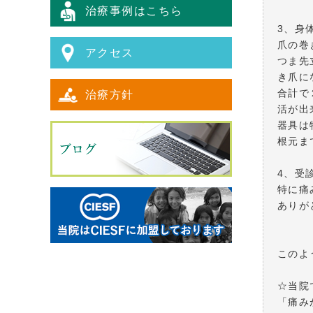
治療事例はこちら
3、身
爪の巻
アクセス
つま先
き爪に
合計で
治療方針
活が出
器具は
根元ま
4、受
特に痛
ありが
このよ
☆当院
「痛み