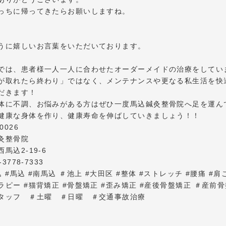
っちに帰ってきたらお願いしますね。
うに嬉しいお言葉をいただいております。
では、患者様一人一人に合わせたオーダーメイドの治療をしてい
が取れたら終わり」ではなく、メンテナンスや更なる私生活を快
だきます！
体に不調、お悩みがある方はぜひ一度馬込鍼灸整骨院へ足を運ん
健康な身体を作り、健康寿命を伸ばしていきましょう！！
0026
灸整骨院
馬込2-19-6
-3778-7333
 #馬込 #南馬込 ＃池上 #大田区 #整体 #ストレッチ #腰痛 #肩
ラピー #猫背矯正 #骨盤矯正 #歪み矯正 #産後骨盤矯正 ＃産前骨
タッフ ＃土曜 ＃日曜 ＃交通事故治療