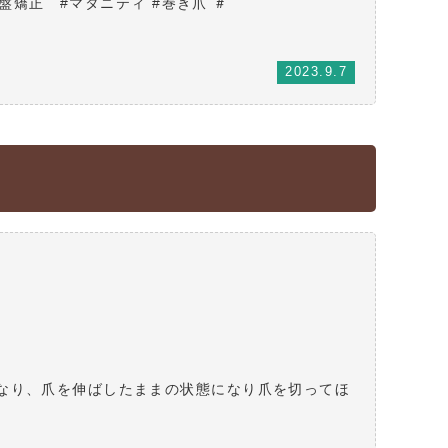
盤矯正 #マタニティ #巻き爪 ＃
2023.9.7
なり、爪を伸ばしたままの状態になり爪を切ってほ