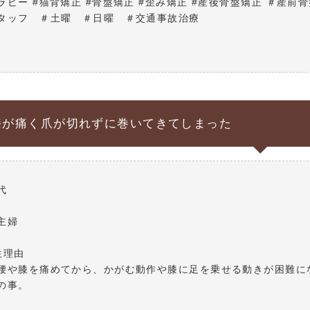
ラピー #猫背矯正 #骨盤矯正 #歪み矯正 #産後骨盤矯正 ＃産前骨
タッフ ＃土曜 ＃日曜 ＃交通事故治療
膝が痛く爪が切れずに巻いてきてしまった
代
主婦
生理由
腰や膝を痛めてから、かがむ動作や膝に足を乗せる動きが困難に
の事。