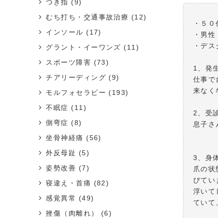
つき指
(9)
むち打ち・交通事故治療
(12)
・５０
インソール
(17)
・男性
・デス
グラント・イーワンズ
(11)
スポーツ障害
(73)
1、発
チアリーディング
(9)
仕事で
来なく
モルフォセラピー
(193)
不眠症
(11)
2、受
側弯症
(8)
息子さ
坐骨神経痛
(56)
外反母趾
(5)
3、身
姿勢改善
(7)
爪の状
びてい
寝違え・首痛
(82)
浮いて
感覚異常
(49)
ていて
挫傷（肉離れ）
(6)