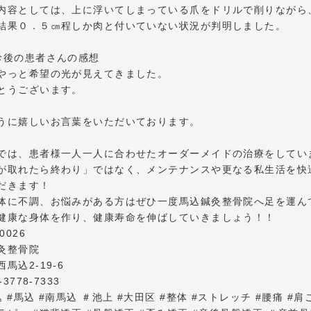
内容としては、上に浮いてしまっている爪をドリルで削りながら
結果０．５㎝程しか肉と付いていない状況が判明しました。
診後の患者さんの感想
やっと希望の光が見えてきました。
とうございます。
うに嬉しいお言葉をいただいております。
では、患者様一人一人に合わせたオーダーメイドの治療をしてい
が取れたら終わり」ではなく、メンテナンスや更なる私生活を快
だきます！
体に不調、お悩みがある方はぜひ一度馬込鍼灸整骨院へ足を運ん
健康な身体を作り、健康寿命を伸ばしていきましょう！！
0026
灸整骨院
馬込2-19-6
-3778-7333
 #馬込 #南馬込 ＃池上 #大田区 #整体 #ストレッチ #腰痛 #肩